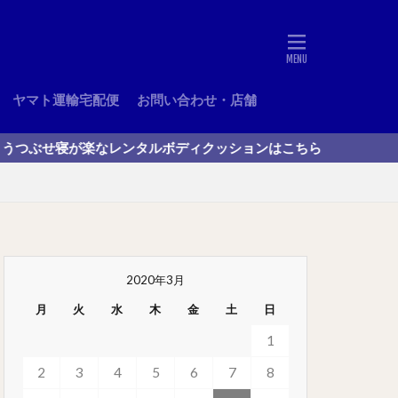
ヤマト運輸宅配便
お問い合わせ・店舗
寝が楽なレンタルボディクッションはこちら
2020年3月
月
火
水
木
金
土
日
1
2
3
4
5
6
7
8