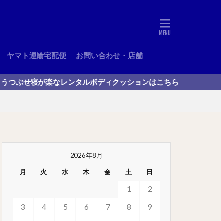
ヤマト運輸宅配便
お問い合わせ・店舗
楽なレンタルボディクッションはこちら
2026年8月
月
火
水
木
金
土
日
1
2
3
4
5
6
7
8
9